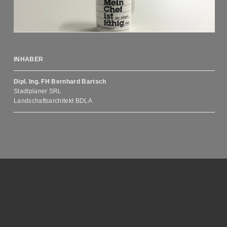
INHABER
Dipl. Ing. FH Bernhard Bartsch
Stadtplaner SRL
Landschaftsarchitekt BDLA